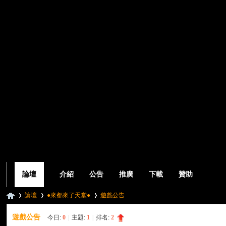
論壇
介紹
公告
推廣
下載
贊助
論壇
●來都來了天堂●
遊戲公告
遊戲公告
今日:
0
|
主題:
1
|
排名:
2