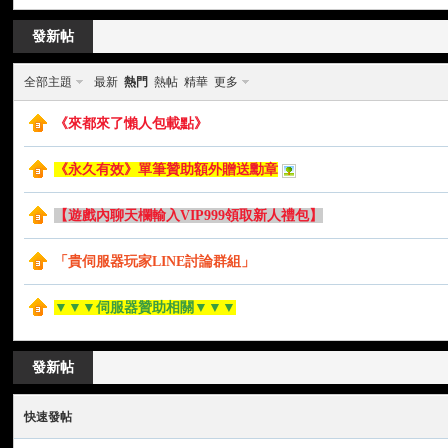
來
»
›
›
發新帖
全部主題
最新
熱門
熱帖
精華
更多
《來都來了懶人包載點》
《永久有效》單筆贊助額外贈送勳章
【遊戲內聊天欄輸入VIP999領取新人禮包】
都
「貴伺服器玩家LINE討論群組」
▼▼▼伺服器贊助相關▼▼▼
發新帖
快速發帖
來