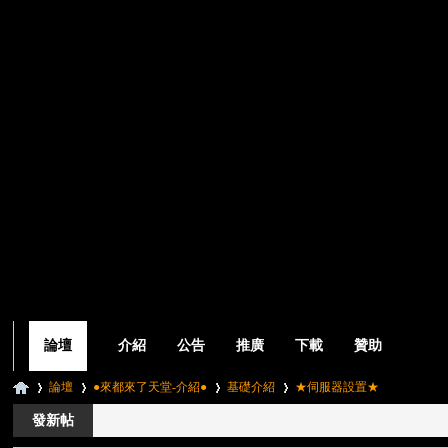
論壇
介紹
公告
推廣
下載
贊助
論壇
●來都來了天堂-介紹●
基礎介紹
★伺服器設置★
發新帖