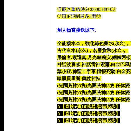
伺服器重啟時刻:0600/1800◎
◎同IP限制最多3開◎
創人物直接送以下:
全能藥水35，強化綠色藥水(永久)，
古代白水(永久)
，名譽貨幣(永久)。
了
屠龍者.素還真.月光絲莉安.鋼鐵阿頓
神話波賽頓.神話雷神索爾.白金巴風
葉小釵.神聖十字軍.憎恨死騎.白金
暗黑貝里斯.傳說甘特.
(光圈荒神)5隻(光圈荒神)5隻 任你變
(光圈荒神)5隻(光圈荒神)5隻 任你變
(光圈荒神)5隻(光圈荒神)5隻 任你變
⭐【直接+寶10武器.裝備起步】
天
⭐【直接+寶10武器.裝備起步】
⭐【直接+寶10武器.裝備起步】