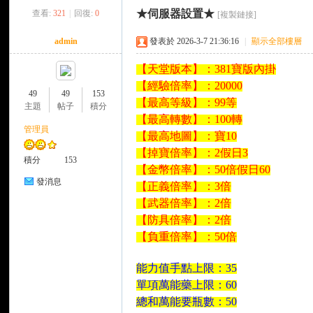
★伺服器設置★
查看:
321
|
回復:
0
[複製鏈接]
來
»
›
›
›
admin
發表於 2026-3-7 21:36:16
|
顯示全部樓層
【天堂版本】：381寶版內掛
【經驗倍率】：20000
49
49
153
【最高等級】：99等
主題
帖子
積分
【最高轉數】：100轉
管理員
【最高地圖】：寶10
【掉寶倍率】：2假日3
都
積分
153
【金幣倍率】：50倍假日60
發消息
【正義倍率】：3倍
【武器倍率】：2倍
【防具倍率】：2倍
【負重倍率】：50倍
能力值手點上限：35
單項萬能藥上限：60
來
總和萬能要瓶數：50