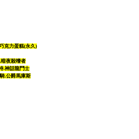
巧克力蛋糕(永久)
.暗夜殺嗜者
特.神話龍鬥士
死騎.公爵馬庫斯