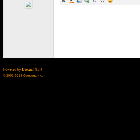
了
Powered by
Discuz!
X3.4
© 2001-2013
Comsenz Inc.
天