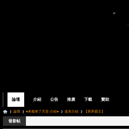
論壇
介紹
公告
推廣
下載
贊助
論壇
●來都來了天堂-介紹●
道具介紹
【異界霸主】
發新帖