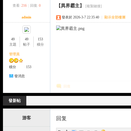
【異界霸主】
查看:
216
|
回復:
0
[複製鏈接]
來
»
›
›
›
admin
發表於 2026-3-7 22:35:40
|
顯示全部樓層
49
49
153
主題
帖子
積分
管理員
都
積分
153
發消息
回復
發新帖
游客
回复
來