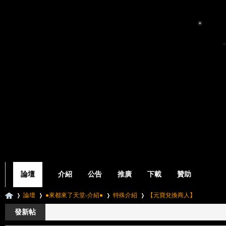
論壇
介紹
公告
推廣
下載
贊助
論壇
●來都來了天堂-介紹●
特殊介紹
【元寶兌換商人】
發新帖