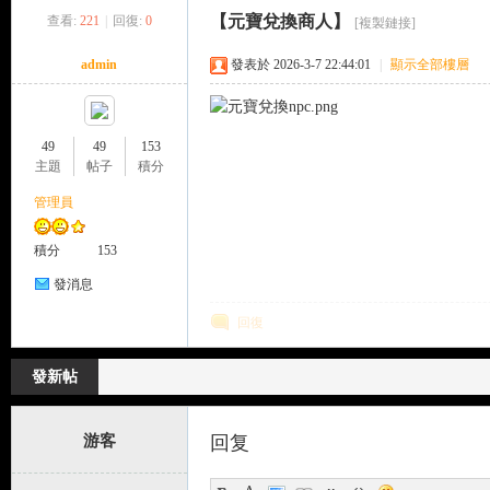
【元寶兌換商人】
查看:
221
|
回復:
0
[複製鏈接]
來
»
›
›
›
admin
發表於 2026-3-7 22:44:01
|
顯示全部樓層
49
49
153
主題
帖子
積分
管理員
都
積分
153
發消息
回復
發新帖
游客
回复
來