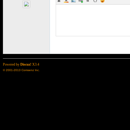
了
Powered by
Discuz!
X3.4
© 2001-2013
Comsenz Inc.
天