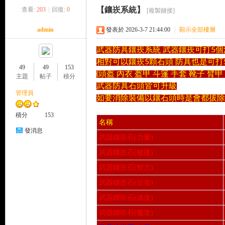
【鑲崁系統】
查看:
203
|
回復:
0
[複製鏈接]
來
»
›
›
›
admin
發表於 2026-3-7 21:44:00
|
顯示全部樓層
武器防具鑲崁系統 武器鑲崁可打5個
相對可以鑲崁5顆石頭 防具也是可打
49
49
153
(頭盔 內衣 盔甲 斗篷 手套 靴子 臂甲 
主題
帖子
積分
武器防具石頭皆可升級
管理員
如要消除裝備以鑲石頭時是會都拔除
都
積分
153
名稱
發消息
武器鑲崁石(力量)
武器鑲崁石(敏捷)
武器鑲崁石(智力)
武器鑲崁石(近攻)
武器鑲崁石(遠攻)
武器鑲崁石(魔攻)
來