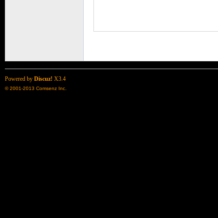
堂
Powered by
Discuz!
X3.4
© 2001-2013
Comsenz Inc.