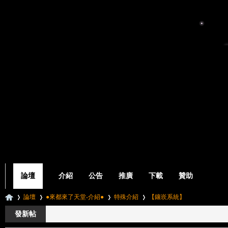
論壇
介紹
公告
推廣
下載
贊助
論壇
●來都來了天堂-介紹●
特殊介紹
【鑲崁系統】
發新帖